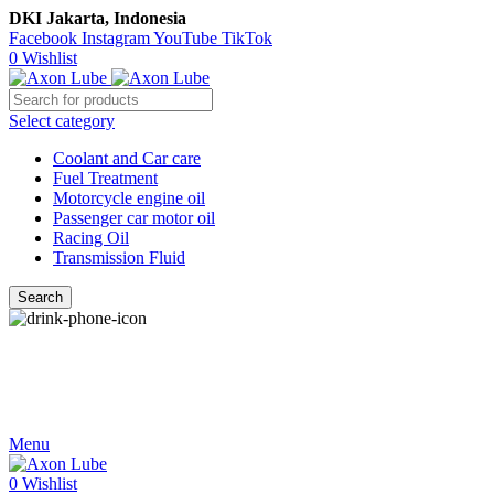
DKI Jakarta, Indonesia
Facebook
Instagram
YouTube
TikTok
0
Wishlist
Select category
Coolant and Car care
Fuel Treatment
Motorcycle engine oil
Passenger car motor oil
Racing Oil
Transmission Fluid
Search
Call Us
021-54350214/215/217
Menu
0
Wishlist