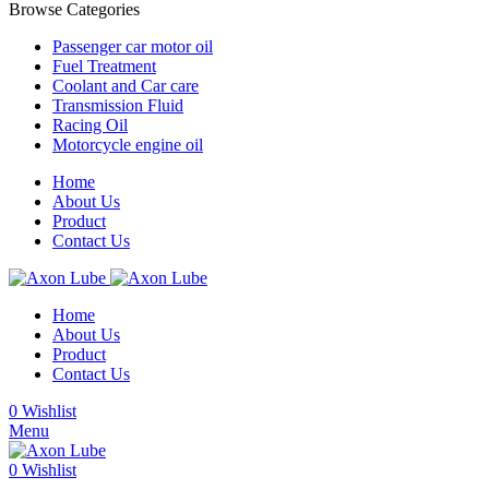
Browse Categories
Passenger car motor oil
Fuel Treatment
Coolant and Car care
Transmission Fluid
Racing Oil
Motorcycle engine oil
Home
About Us
Product
Contact Us
Home
About Us
Product
Contact Us
0
Wishlist
Menu
0
Wishlist