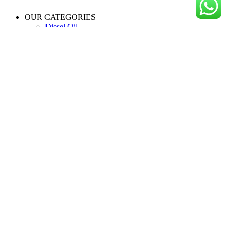
OUR CATEGORIES
Diesel Oil
Engine Oil
Full Synthetic Oil
Gear Oil
Motor Oil
Motorcycle Oil
Useful links
Privacy Policy