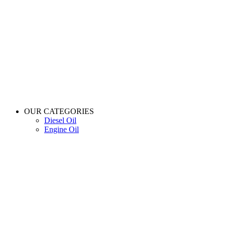
OUR CATEGORIES
Diesel Oil
Engine Oil
Full Synthetic Oil
Gear Oil
Motor Oil
Motorcycle Oil