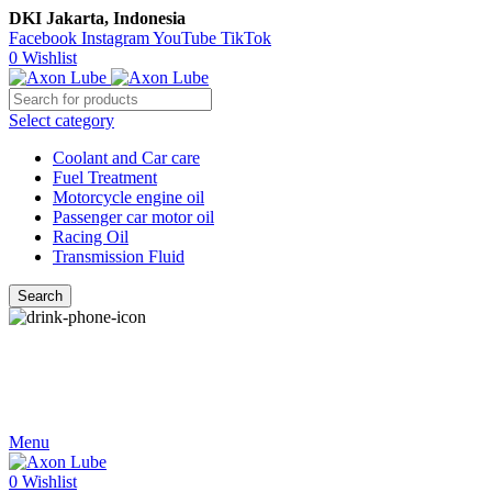
DKI Jakarta, Indonesia
Facebook
Instagram
YouTube
TikTok
0
Wishlist
Select category
Coolant and Car care
Fuel Treatment
Motorcycle engine oil
Passenger car motor oil
Racing Oil
Transmission Fluid
Search
Call Us
021-54350214/215/217
Menu
0
Wishlist