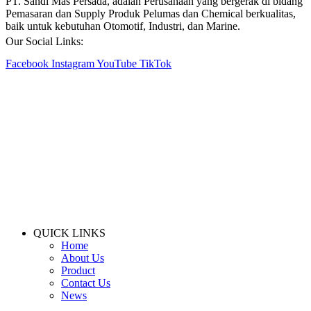
PT. Sandi Mas Persada, adalah Perusahaan yang bergerak di bidang
Pemasaran dan Supply Produk Pelumas dan Chemical berkualitas,
baik untuk kebutuhan Otomotif, Industri, dan Marine.
Our Social Links:
Facebook
Instagram
YouTube
TikTok
QUICK LINKS
Home
About Us
Product
Contact Us
News