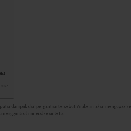
tis?
etis?
eputar dampak dari pergantian tersebut. Artikel ini akan mengupas s
mengganti oli mineral ke sintetis.