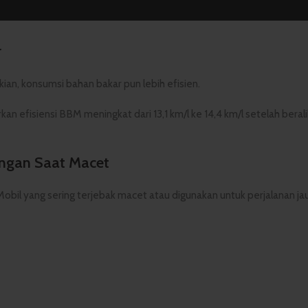
epat menghitam di pemakaian awal—hal ini normal dan justru menunj
r
ian, konsumsi bahan bakar pun lebih efisien.
efisiensi BBM meningkat dari 13,1 km/l ke 14,4 km/l setelah berali
ungan Saat Macet
. Mobil yang sering terjebak macet atau digunakan untuk perjalanan j