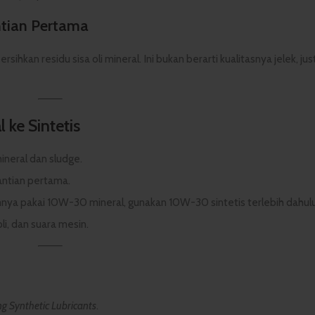
ntian Pertama
ihkan residu sisa oli mineral. Ini bukan berarti kualitasnya jelek, jus
 ke Sintetis
ineral dan sludge.
gantian pertama.
umnya pakai 10W-30 mineral, gunakan 10W-30 sintetis terlebih dahulu
li, dan suara mesin.
ng Synthetic Lubricants
.