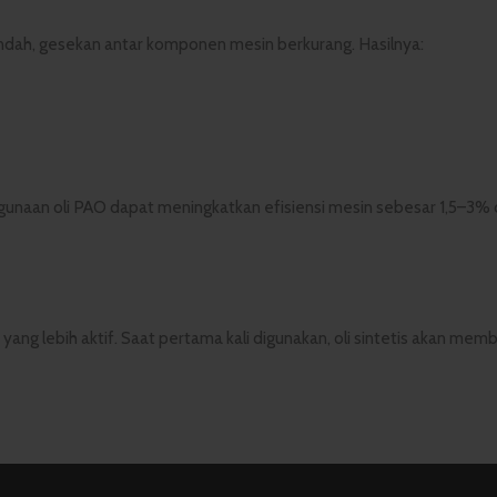
 rendah, gesekan antar komponen mesin berkurang. Hasilnya:
gunaan oli PAO dapat meningkatkan efisiensi mesin sebesar 1,5–3% 
yang lebih aktif. Saat pertama kali digunakan, oli sintetis akan memb