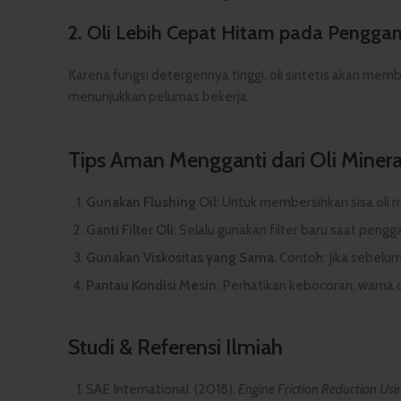
2.
Oli Lebih Cepat Hitam pada Pengga
Karena fungsi detergennya tinggi, oli sintetis akan members
menunjukkan pelumas bekerja.
Tips Aman Mengganti dari Oli Mineral
Gunakan Flushing Oil
: Untuk membersihkan sisa oli m
Ganti Filter Oli
: Selalu gunakan filter baru saat peng
Gunakan Viskositas yang Sama
: Contoh: Jika sebel
Pantau Kondisi Mesin
: Perhatikan kebocoran, warna o
Studi & Referensi Ilmiah
SAE International. (2018).
Engine Friction Reduction Usi