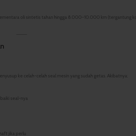
mentara oli sintetis tahan hingga 8.000–10.000 km (tergantung ko
an
 menyusup ke celah-celah seal mesin yang sudah getas. Akibatnya:
baiki seal-nya
aft jika perlu