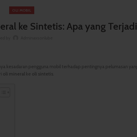
OLI MOBIL
ral ke Sintetis: Apa yang Terjad
ted by
Adminaxsonlube
nya kesadaran pengguna mobil terhadap pentingnya pelumasan yang
ri
oli mineral
ke
oli sintetis
.