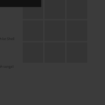
ukkan
h ke Shell
auh sangat