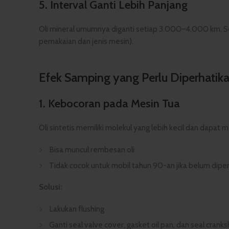
5.
Interval Ganti Lebih Panjang
Oli mineral umumnya diganti setiap 3.000–4.000 km. Se
pemakaian dan jenis mesin).
Efek Samping yang Perlu Diperhatik
1.
Kebocoran pada Mesin Tua
Oli sintetis memiliki molekul yang lebih kecil dan dapat
Bisa muncul rembesan oli
Tidak cocok untuk mobil tahun 90-an jika belum diper
Solusi:
Lakukan flushing
Ganti seal valve cover, gasket oil pan, dan seal cranksh