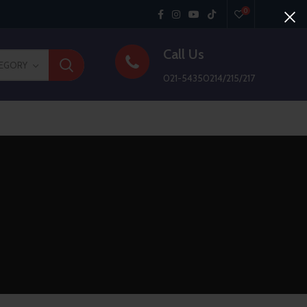
0
Call Us
TEGORY
021-54350214/215/217