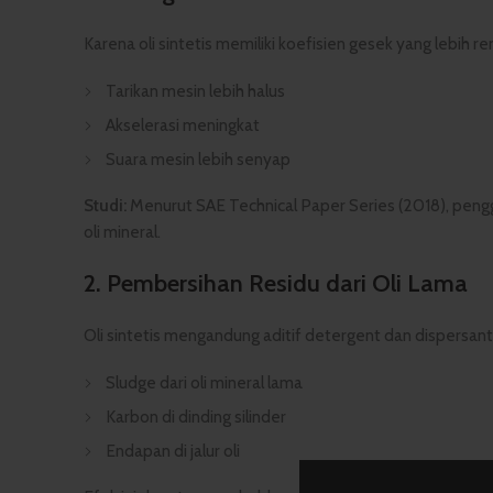
Karena oli sintetis memiliki koefisien gesek yang lebih
Tarikan mesin lebih halus
Akselerasi meningkat
Suara mesin lebih senyap
Studi:
Menurut SAE Technical Paper Series (2018), peng
oli mineral.
2.
Pembersihan Residu dari Oli Lama
Oli sintetis mengandung aditif detergent dan dispersant 
Sludge dari oli mineral lama
Karbon di dinding silinder
Endapan di jalur oli