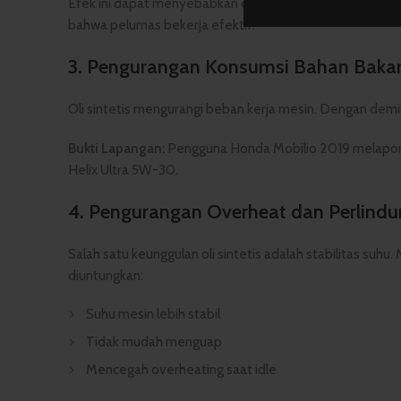
Efek ini dapat menyebabkan oli sintetis tampak lebih c
bahwa pelumas bekerja efektif.
3.
Pengurangan Konsumsi Bahan Baka
Oli sintetis mengurangi beban kerja mesin. Dengan demik
Bukti Lapangan:
Pengguna Honda Mobilio 2019 melaporkan 
Helix Ultra 5W-30.
4.
Pengurangan Overheat dan Perlind
Salah satu keunggulan oli sintetis adalah stabilitas suhu
diuntungkan:
Suhu mesin lebih stabil
Tidak mudah menguap
Mencegah overheating saat idle