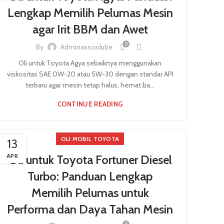
Lengkap Memilih Pelumas Mesin
agar Irit BBM dan Awet
0
By
Adminaxsonlube
Oli untuk Toyota Agya sebaiknya menggunakan
viskositas SAE 0W-20 atau 5W-30 dengan standar API
terbaru agar mesin tetap halus, hemat ba...
CONTINUE READING
OLI MOBIL TOYOTA
13
APR
Oli untuk Toyota Fortuner Diesel
Turbo: Panduan Lengkap
Memilih Pelumas untuk
Performa dan Daya Tahan Mesin
0