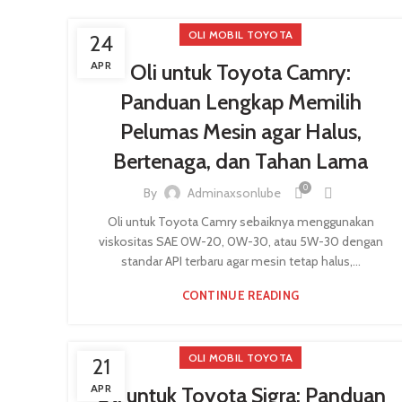
OLI MOBIL TOYOTA
24
APR
Oli untuk Toyota Camry:
Panduan Lengkap Memilih
Pelumas Mesin agar Halus,
Bertenaga, dan Tahan Lama
0
By
Adminaxsonlube
Oli untuk Toyota Camry sebaiknya menggunakan
viskositas SAE 0W-20, 0W-30, atau 5W-30 dengan
standar API terbaru agar mesin tetap halus,...
CONTINUE READING
OLI MOBIL TOYOTA
21
APR
Oli untuk Toyota Sigra: Panduan