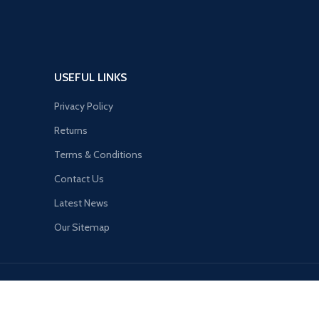
USEFUL LINKS
Privacy Policy
Returns
Terms & Conditions
Contact Us
Latest News
Our Sitemap
Oli Mobil
|
Oli Motor
|
Oli Industri
|
Oli Gardan
|
Oli Motor Matic
|
Oli Motor Sport
|
Oli Untuk M