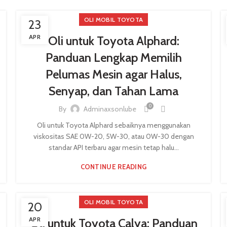
OLI MOBIL TOYOTA
23
APR
Oli untuk Toyota Alphard:
Panduan Lengkap Memilih
Pelumas Mesin agar Halus,
Senyap, dan Tahan Lama
0
By
Adminaxsonlube
Oli untuk Toyota Alphard sebaiknya menggunakan
viskositas SAE 0W-20, 5W-30, atau 0W-30 dengan
standar API terbaru agar mesin tetap halu...
CONTINUE READING
OLI MOBIL TOYOTA
20
APR
Oli untuk Toyota Calya: Panduan