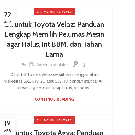
OLI MOBIL TOYOTA
22
APR
Oli untuk Toyota Veloz: Panduan
Lengkap Memilih Pelumas Mesin
agar Halus, Irit BBM, dan Tahan
Lama
0
By
Adminaxsonlube
Oli untuk Toyota Veloz sebaiknya menggunakan
viskositas SAE 0W-20 atau 5W-30 dengan standar API
terbaru agar mesin tetap halus, respons...
CONTINUE READING
OLI MOBIL TOYOTA
19
APR
Oli untuk Toyota Agya: Panduan