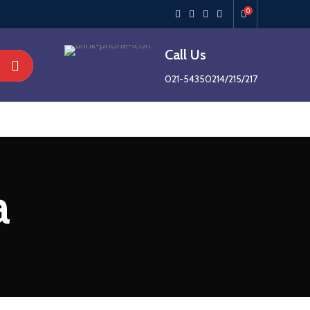
0
Call Us
021-54350214/215/217
a