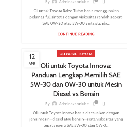
By
Adminaxsonlube
Oli untuk Toyota Raize Turbo harus menggunakan
pelumas full sintetis dengan viskositas rendah seperti
SAE 0W-20 atau 5W-30 serta standa...
CONTINUE READING
OLI MOBIL TOYOTA
12
APR
Oli untuk Toyota Innova:
Panduan Lengkap Memilih SAE
5W-30 dan 0W-30 untuk Mesin
Diesel vs Bensin
0
By
Adminaxsonlube
Oli untuk Toyota Innova harus disesuaikan dengan
jenis mesin—diesel atau bensin—serta viskositas yang
tepat seperti SAE 5W-30 atau 0W-3...