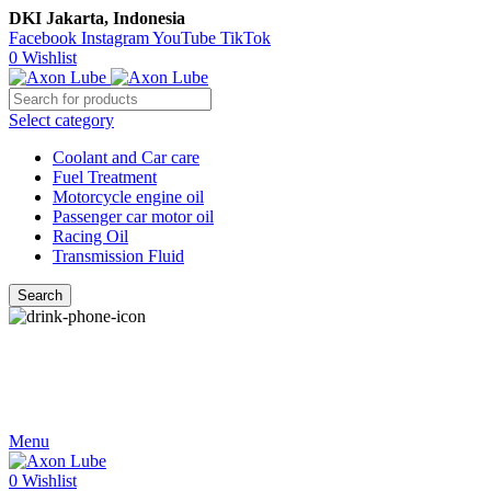
DKI Jakarta, Indonesia
Facebook
Instagram
YouTube
TikTok
0
Wishlist
Select category
Coolant and Car care
Fuel Treatment
Motorcycle engine oil
Passenger car motor oil
Racing Oil
Transmission Fluid
Search
Call Us
021-54350214/215/217
Menu
0
Wishlist