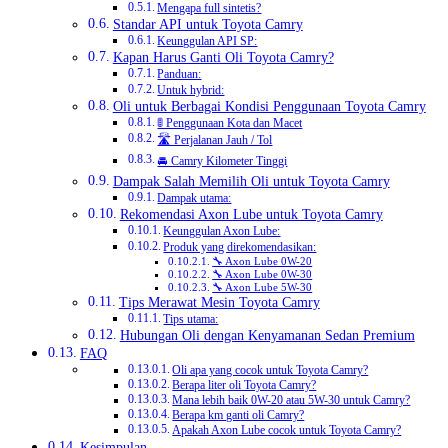
Mengapa full sintetis?
Standar API untuk Toyota Camry
Keunggulan API SP:
Kapan Harus Ganti Oli Toyota Camry?
Panduan:
Untuk hybrid:
Oli untuk Berbagai Kondisi Penggunaan Toyota Camry
🚦 Penggunaan Kota dan Macet
🛣️ Perjalanan Jauh / Tol
🚘 Camry Kilometer Tinggi
Dampak Salah Memilih Oli untuk Toyota Camry
Dampak utama:
Rekomendasi Axon Lube untuk Toyota Camry
Keunggulan Axon Lube:
Produk yang direkomendasikan:
🔧 Axon Lube 0W-20
🔧 Axon Lube 0W-30
🔧 Axon Lube 5W-30
Tips Merawat Mesin Toyota Camry
Tips utama:
Hubungan Oli dengan Kenyamanan Sedan Premium
FAQ
Oli apa yang cocok untuk Toyota Camry?
Berapa liter oli Toyota Camry?
Mana lebih baik 0W-20 atau 5W-30 untuk Camry?
Berapa km ganti oli Camry?
Apakah Axon Lube cocok untuk Toyota Camry?
Kesimpulan