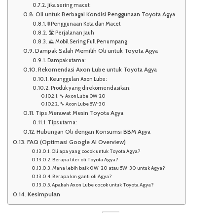
Jika sering macet:
Oli untuk Berbagai Kondisi Penggunaan Toyota Agya
🚦 Penggunaan Kota dan Macet
🛣️ Perjalanan Jauh
⛰️ Mobil Sering Full Penumpang
Dampak Salah Memilih Oli untuk Toyota Agya
Dampak utama:
Rekomendasi Axon Lube untuk Toyota Agya
Keunggulan Axon Lube:
Produk yang direkomendasikan:
🔧 Axon Lube 0W-20
🔧 Axon Lube 5W-30
Tips Merawat Mesin Toyota Agya
Tips utama:
Hubungan Oli dengan Konsumsi BBM Agya
FAQ (Optimasi Google AI Overview)
Oli apa yang cocok untuk Toyota Agya?
Berapa liter oli Toyota Agya?
Mana lebih baik 0W-20 atau 5W-30 untuk Agya?
Berapa km ganti oli Agya?
Apakah Axon Lube cocok untuk Toyota Agya?
Kesimpulan