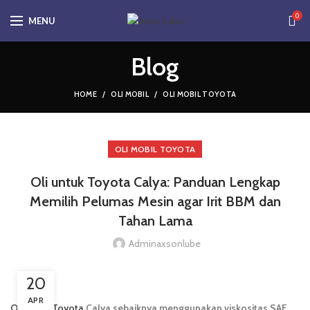
0
MENU
Blog
HOME
OLI MOBIL
OLI MOBIL TOYOTA
OLI MOBIL TOYOTA
Oli untuk Toyota Calya: Panduan Lengkap
Memilih Pelumas Mesin agar Irit BBM dan
Tahan Lama
Adminaxsonlube
20
APR
Oli untuk Toyota
Calya sebaiknya menggunakan viskositas SAE