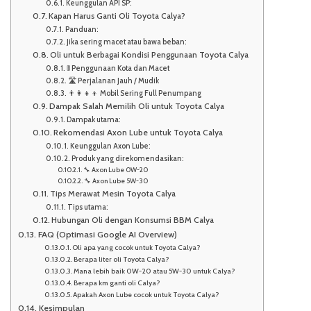
Keunggulan API SP:
Kapan Harus Ganti Oli Toyota Calya?
Panduan:
Jika sering macet atau bawa beban:
Oli untuk Berbagai Kondisi Penggunaan Toyota Calya
🚦 Penggunaan Kota dan Macet
🛣️ Perjalanan Jauh / Mudik
👨‍👩‍👧‍👦 Mobil Sering Full Penumpang
Dampak Salah Memilih Oli untuk Toyota Calya
Dampak utama:
Rekomendasi Axon Lube untuk Toyota Calya
Keunggulan Axon Lube:
Produk yang direkomendasikan:
🔧 Axon Lube 0W-20
🔧 Axon Lube 5W-30
Tips Merawat Mesin Toyota Calya
Tips utama:
Hubungan Oli dengan Konsumsi BBM Calya
FAQ (Optimasi Google AI Overview)
Oli apa yang cocok untuk Toyota Calya?
Berapa liter oli Toyota Calya?
Mana lebih baik 0W-20 atau 5W-30 untuk Calya?
Berapa km ganti oli Calya?
Apakah Axon Lube cocok untuk Toyota Calya?
Kesimpulan