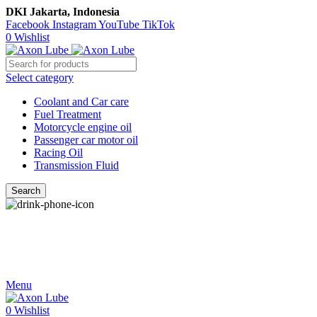
DKI Jakarta, Indonesia
Facebook
Instagram
YouTube
TikTok
0
Wishlist
Select category
Coolant and Car care
Fuel Treatment
Motorcycle engine oil
Passenger car motor oil
Racing Oil
Transmission Fluid
Search
Call Us
021-54350214/215/217
Menu
0
Wishlist