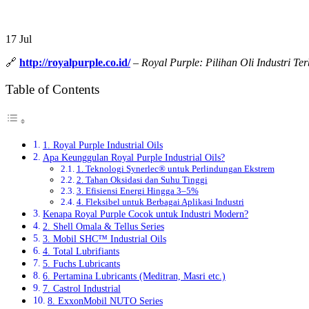
17
Jul
🔗
http://royalpurple.co.id/
–
Royal Purple: Pilihan Oli Industri Te
Table of Contents
1. Royal Purple Industrial Oils
Apa Keunggulan Royal Purple Industrial Oils?
1. Teknologi Synerlec® untuk Perlindungan Ekstrem
2. Tahan Oksidasi dan Suhu Tinggi
3. Efisiensi Energi Hingga 3–5%
4. Fleksibel untuk Berbagai Aplikasi Industri
Kenapa Royal Purple Cocok untuk Industri Modern?
2. Shell Omala & Tellus Series
3. Mobil SHC™ Industrial Oils
4. Total Lubrifiants
5. Fuchs Lubricants
6. Pertamina Lubricants (Meditran, Masri etc.)
7. Castrol Industrial
8. ExxonMobil NUTO Series