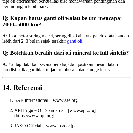
tapi oli aftermarket berkualitas bisa menawarkan pendinginan dan
perlindungan lebih baik.
Q: Kapan harus ganti oli walau belum mencapai
2000–5000 km?
A:
Jika motor sering macet, sering dipakai jarak pendek, atau sudah
lebih dari 2–3 bulan sejak terakhir
ganti oli
.
Q: Bolehkah beralih dari oli mineral ke full sintetis?
A:
Ya, tapi lakukan secara bertahap dan pastikan mesin dalam
kondisi baik agar tidak terjadi rembesan atau sludge lepas.
14. Referensi
SAE International –
www.sae.org
API Engine Oil Standards – [
www.api.org]
(
https://www.api.org
]
JASO Official –
www.jaso.or.jp