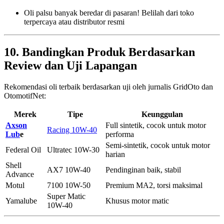
Oli palsu banyak beredar di pasaran! Belilah dari toko
terpercaya atau distributor resmi
10. Bandingkan Produk Berdasarkan
Review dan Uji Lapangan
Rekomendasi oli terbaik berdasarkan uji oleh jurnalis GridOto dan
OtomotifNet:
Merek
Tipe
Keunggulan
Axson
Full sintetik, cocok untuk motor
Racing 10W-40
Lub
e
performa
Semi-sintetik, cocok untuk motor
Federal Oil
Ultratec 10W-30
harian
Shell
AX7 10W-40
Pendinginan baik, stabil
Advance
Motul
7100 10W-50
Premium MA2, torsi maksimal
Super Matic
Yamalube
Khusus motor matic
10W-40