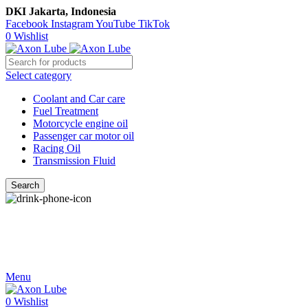
DKI Jakarta, Indonesia
Facebook
Instagram
YouTube
TikTok
0
Wishlist
Select category
Coolant and Car care
Fuel Treatment
Motorcycle engine oil
Passenger car motor oil
Racing Oil
Transmission Fluid
Search
Call Us
021-54350214/215/217
Menu
0
Wishlist