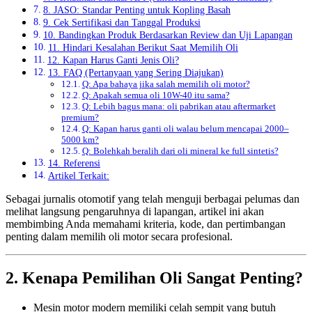
8. JASO: Standar Penting untuk Kopling Basah
9. Cek Sertifikasi dan Tanggal Produksi
10. Bandingkan Produk Berdasarkan Review dan Uji Lapangan
11. Hindari Kesalahan Berikut Saat Memilih Oli
12. Kapan Harus Ganti Jenis Oli?
13. FAQ (Pertanyaan yang Sering Diajukan)
Q: Apa bahaya jika salah memilih oli motor?
Q: Apakah semua oli 10W-40 itu sama?
Q: Lebih bagus mana: oli pabrikan atau aftermarket
premium?
Q: Kapan harus ganti oli walau belum mencapai 2000–
5000 km?
Q: Bolehkah beralih dari oli mineral ke full sintetis?
14. Referensi
Artikel Terkait:
Sebagai jurnalis otomotif yang telah menguji berbagai pelumas dan
melihat langsung pengaruhnya di lapangan, artikel ini akan
membimbing Anda memahami kriteria, kode, dan pertimbangan
penting dalam memilih oli motor secara profesional.
2. Kenapa Pemilihan Oli Sangat Penting?
Mesin motor modern memiliki celah sempit yang butuh