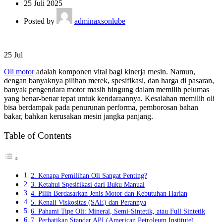
25 Juli 2025
Posted by
adminaxsonlube
25
Jul
Oli motor
adalah komponen vital bagi kinerja mesin. Namun,
dengan banyaknya pilihan merek, spesifikasi, dan harga di pasaran,
banyak pengendara motor masih bingung dalam memilih pelumas
yang benar-benar tepat untuk kendaraannya. Kesalahan memilih oli
bisa berdampak pada penurunan performa, pemborosan bahan
bakar, bahkan kerusakan mesin jangka panjang.
Table of Contents
2. Kenapa Pemilihan Oli Sangat Penting?
3. Ketahui Spesifikasi dari Buku Manual
4. Pilih Berdasarkan Jenis Motor dan Kebutuhan Harian
5. Kenali Viskositas (SAE) dan Perannya
6. Pahami Tipe Oli: Mineral, Semi-Sintetik, atau Full Sintetik
7. Perhatikan Standar API (American Petroleum Institute)