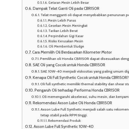
Getaran Mesin Lebih Besar
Dampak Telat Ganti Oli pada CBR150R
Telat mengganti oli dapat menyebabkan penurunan 
Mesin Lebih Panas
Gesekan Mesin Meningkat
Tarikan Lebih Berat
Perpindahan Gigi Kasar
Risiko Kerusakan Mesin
Oli Membentuk Sludge
Cara Memilih Oli Berdasarkan Kilometer Motor
Pemilihan oli Honda CBR150R dapat disesuaikan denga
SAE Oli yang Cocok untuk Honda CBR150R
SAE 10W-40 menjadi viskositas yang paling umum d
Kenapa Oli Full Synthetic Cocok untuk Honda CBR150R?
Oli full synthetic memiliki thermal stability dan shear st
Pengaruh Oli terhadap Performa Honda CBR150R
Oli memengaruhi akselerasi, suhu mesin, dan keny
Rekomendasi Axson Lube Oli Honda CBR150R
Axson Lube Full Synthetic menjadi salah satu rekom
tetap stabil pada RPM tinggi.
Rekomendasi Produk:
Axson Lube Full Synthetic 10W-40