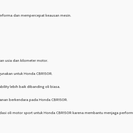
performa dan mempercepat keausan mesin.
n usia dan kilometer motor.
igunakan untuk Honda CBR150R.
ability lebih baik dibanding oli biasa.
amanan berkendara pada Honda CBR150R.
endasi oli motor sport untuk Honda CBR150R karena membantu menjaga perfor