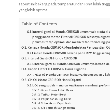
seperti ini bekerja pada temperatur dan RPM lebih tin
yang lebih optimal.
Table of Contents
Interval ganti oli Honda CBR150R umumnya berada di a
penggunaan motor. Filter oli CBR150R biasanya diganti 
pelumas tetap optimal dan mesin tetap terlindungi pa
Kenapa Honda CBR150R Membutuhkan Penggantian Oli 
Mesin Honda CBR150R bekerja pada RPM tinggi sehingg
Interval Ganti Oli Honda CBR150R
Interval ganti oli Honda CBR150R umumnya berada di
Kapan Filter Oli CBR150R Harus Diganti?
Filter oli Honda CBR150R biasanya diganti setiap 2 ka
Ciri Oli Motor CBR150R Harus Diganti
Oli yang sudah menurun kualitasnya membuat performa
Mesin Terasa Lebih Kasar
Tarikan Motor Berat
Perpindahan Gigi Keras
Suhu Mesin Cepat Naik
Oli Berubah Sangat Hitam