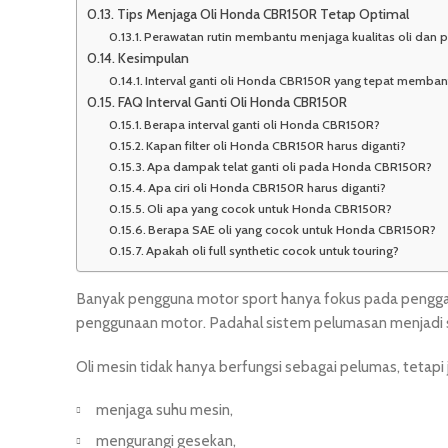
Tips Menjaga Oli Honda CBR150R Tetap Optimal
Perawatan rutin membantu menjaga kualitas oli dan 
Kesimpulan
Interval ganti oli Honda CBR150R yang tepat membant
FAQ Interval Ganti Oli Honda CBR150R
Berapa interval ganti oli Honda CBR150R?
Kapan filter oli Honda CBR150R harus diganti?
Apa dampak telat ganti oli pada Honda CBR150R?
Apa ciri oli Honda CBR150R harus diganti?
Oli apa yang cocok untuk Honda CBR150R?
Berapa SAE oli yang cocok untuk Honda CBR150R?
Apakah oli full synthetic cocok untuk touring?
Banyak pengguna motor sport hanya fokus pada penggantia
penggunaan motor. Padahal sistem pelumasan menjadi sa
Oli mesin tidak hanya berfungsi sebagai pelumas, tetap
menjaga suhu mesin,
mengurangi gesekan,