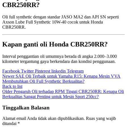
CBR250RR?
Oli full synthetic dengan standar JASO MA2 dan API SN seperti
Axson Lube
Full Synthetic 10W-40 cocok untuk Honda
CBR250RR.
Kapan ganti oli Honda CBR250RR?
Interval penggantian oli umumnya berada di angka 2.000–3.000
kilometer tergantung gaya berkendara dan kondisi penggunaan.
Facebook
Twitter
Pinterest
linkedin
Telegram
Newer
SAE Oli Terbaik untuk Yamaha R15: Kenapa Mesin VVA
Membutuhkan Oli Full Synthetic Berkualitas?
Back to list
Older
Pengaruh Oli terhadap RPM Tinggi CBR250RR: Kenapa Oli
Berkualitas Sangat Penting untuk Mesin Sport 250cc?
Tinggalkan Balasan
Alamat email Anda tidak akan dipublikasikan.
Ruas yang wajib
ditandai
*