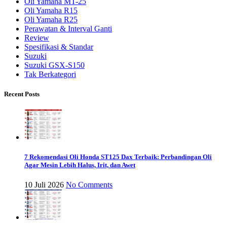
Oli Yamaha MT-25
Oli Yamaha R15
Oli Yamaha R25
Perawatan & Interval Ganti
Review
Spesifikasi & Standar
Suzuki
Suzuki GSX-S150
Tak Berkategori
Recent Posts
7 Rekomendasi Oli Honda ST125 Dax Terbaik: Perbandingan Oli
Agar Mesin Lebih Halus, Irit, dan Awet
10 Juli 2026
No Comments