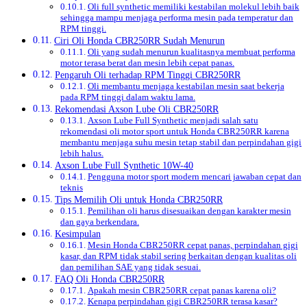
Oli full synthetic memiliki kestabilan molekul lebih baik
sehingga mampu menjaga performa mesin pada temperatur dan
RPM tinggi.
Ciri Oli Honda CBR250RR Sudah Menurun
Oli yang sudah menurun kualitasnya membuat performa
motor terasa berat dan mesin lebih cepat panas.
Pengaruh Oli terhadap RPM Tinggi CBR250RR
Oli membantu menjaga kestabilan mesin saat bekerja
pada RPM tinggi dalam waktu lama.
Rekomendasi Axson Lube Oli CBR250RR
Axson Lube Full Synthetic menjadi salah satu
rekomendasi oli motor sport untuk Honda CBR250RR karena
membantu menjaga suhu mesin tetap stabil dan perpindahan gigi
lebih halus.
Axson Lube Full Synthetic 10W-40
Pengguna motor sport modern mencari jawaban cepat dan
teknis
Tips Memilih Oli untuk Honda CBR250RR
Pemilihan oli harus disesuaikan dengan karakter mesin
dan gaya berkendara.
Kesimpulan
Mesin Honda CBR250RR cepat panas, perpindahan gigi
kasar, dan RPM tidak stabil sering berkaitan dengan kualitas oli
dan pemilihan SAE yang tidak sesuai.
FAQ Oli Honda CBR250RR
Apakah mesin CBR250RR cepat panas karena oli?
Kenapa perpindahan gigi CBR250RR terasa kasar?