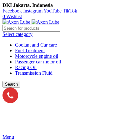
DKI Jakarta, Indonesia
Facebook
Instagram
YouTube
TikTok
0
Wishlist
Select category
Coolant and Car care
Fuel Treatment
Motorcycle engine oil
Passenger car motor oil
Racing Oil
Transmission Fluid
Search
Call Us
021-54350214/215/217
Menu