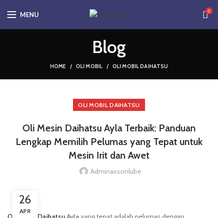
0
MENU
Blog
HOME
OLI MOBIL
OLI MOBIL DAIHATSU
OLI MOBIL DAIHATSU
Oli Mesin Daihatsu Ayla Terbaik: Panduan
Lengkap Memilih Pelumas yang Tepat untuk
Mesin Irit dan Awet
Adminaxsonlube
26
APR
Oli mesin Daihatsu
Ayla
yang tepat adalah pelumas dengan