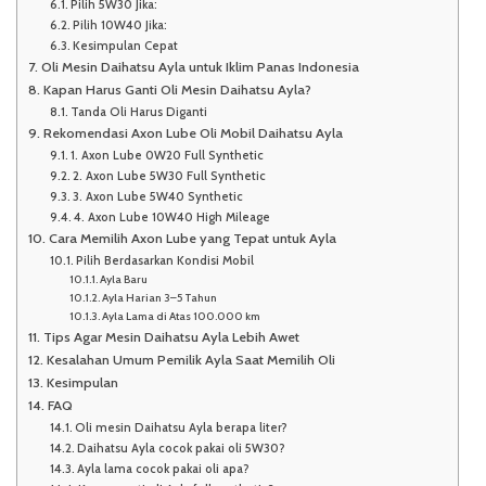
Pilih 5W30 Jika:
Pilih 10W40 Jika:
Kesimpulan Cepat
Oli Mesin Daihatsu Ayla untuk Iklim Panas Indonesia
Kapan Harus Ganti Oli Mesin Daihatsu Ayla?
Tanda Oli Harus Diganti
Rekomendasi Axon Lube Oli Mobil Daihatsu Ayla
1. Axon Lube 0W20 Full Synthetic
2. Axon Lube 5W30 Full Synthetic
3. Axon Lube 5W40 Synthetic
4. Axon Lube 10W40 High Mileage
Cara Memilih Axon Lube yang Tepat untuk Ayla
Pilih Berdasarkan Kondisi Mobil
Ayla Baru
Ayla Harian 3–5 Tahun
Ayla Lama di Atas 100.000 km
Tips Agar Mesin Daihatsu Ayla Lebih Awet
Kesalahan Umum Pemilik Ayla Saat Memilih Oli
Kesimpulan
FAQ
Oli mesin Daihatsu Ayla berapa liter?
Daihatsu Ayla cocok pakai oli 5W30?
Ayla lama cocok pakai oli apa?