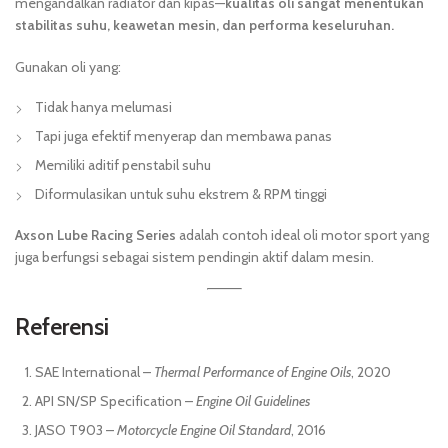
mengandalkan radiator dan kipas—
kualitas oli sangat menentukan
stabilitas suhu, keawetan mesin, dan performa keseluruhan.
Gunakan oli yang:
Tidak hanya melumasi
Tapi juga efektif menyerap dan membawa panas
Memiliki aditif penstabil suhu
Diformulasikan untuk suhu ekstrem & RPM tinggi
Axson Lube Racing Series
adalah contoh ideal oli motor sport yang
juga berfungsi sebagai sistem pendingin aktif dalam mesin.
Referensi
SAE International –
Thermal Performance of Engine Oils
, 2020
API SN/SP Specification –
Engine Oil Guidelines
JASO T903 –
Motorcycle Engine Oil Standard
, 2016