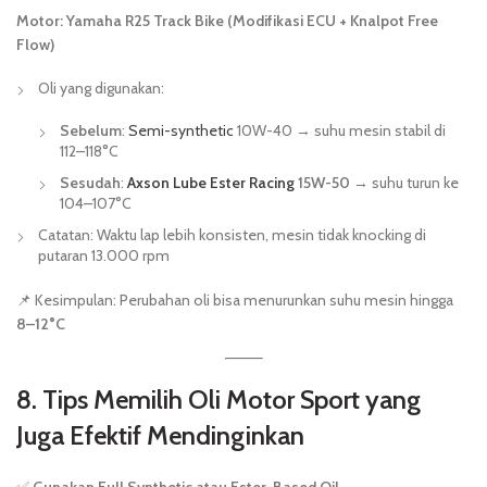
Motor: Yamaha R25 Track Bike (Modifikasi ECU + Knalpot Free
Flow)
Oli yang digunakan:
Sebelum
:
Semi-synthetic
10W-40 → suhu mesin stabil di
112–118°C
Sesudah
:
Axson Lube Ester Racing
15W-50
→ suhu turun ke
104–107°C
Catatan: Waktu lap lebih konsisten, mesin tidak knocking di
putaran 13.000 rpm
📌 Kesimpulan: Perubahan oli bisa menurunkan suhu mesin hingga
8–12°C
8. Tips Memilih Oli Motor Sport yang
Juga Efektif Mendinginkan