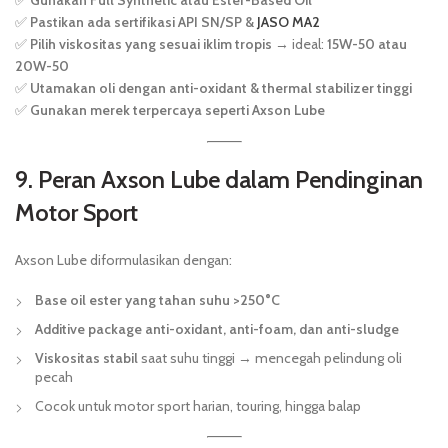
✅
Gunakan Full Synthetic atau Ester-Based Oil
✅
Pastikan ada sertifikasi API SN/SP &
JASO MA2
✅
Pilih viskositas yang sesuai iklim tropis
→ ideal:
15W-50 atau
20W-50
✅
Utamakan oli dengan anti-oxidant & thermal stabilizer tinggi
✅
Gunakan merek terpercaya seperti Axson Lube
9. Peran Axson Lube dalam Pendinginan
Motor Sport
Axson Lube diformulasikan dengan:
Base oil ester yang tahan suhu >250°C
Additive package anti-oxidant, anti-foam, dan anti-sludge
Viskositas stabil
saat suhu tinggi → mencegah pelindung oli
pecah
Cocok untuk motor sport harian, touring, hingga balap