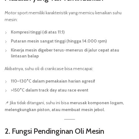
Motor sport memiliki karakteristik yang memicu kenaikan suhu
mesin:
Kompresi tinggi (di atas 11:1)
Putaran mesin sangat tinggi (hingga 14.000 rpm)
Kinerja mesin digeber terus-menerus di jalur cepat atau
lintasan balap
Akibatnya, suhu oli di crankcase bisa mencapai:
110–130°C dalam pemakaian harian agresif
>150°C dalam track day atau race event
📌 Jika tidak ditangani, suhu ini bisa
merusak komponen logam,
melengkungkan piston, atau membuat mesin jebol.
2. Fungsi Pendinginan Oli Mesin