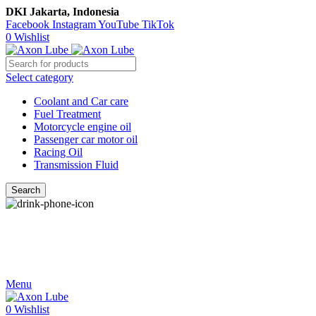
DKI Jakarta, Indonesia
Facebook
Instagram
YouTube
TikTok
0
Wishlist
Select category
Coolant and Car care
Fuel Treatment
Motorcycle engine oil
Passenger car motor oil
Racing Oil
Transmission Fluid
Search
Call Us
021-54350214/215/217
Menu
0
Wishlist