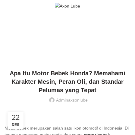
0
MENU
Blog
HOME
OLI MOTOR
OLI MOTOR HONDA BEBEK
OLI MOTOR HONDA BEBEK
Apa Itu Motor Bebek Honda? Memahami
Karakter Mesin, Peran Oli, dan Standar
Pelumas yang Tepat
Adminaxsonlube
22
DES
Motor bebek merupakan salah satu ikon otomotif di Indonesia. Di
tengah gempuran motor matic dan sport,
motor bebek