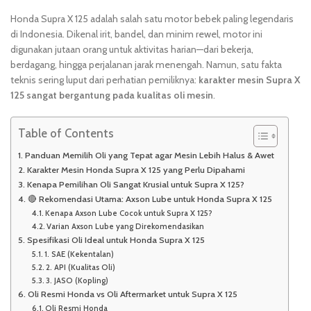
Honda Supra X 125 adalah salah satu motor bebek paling legendaris
di Indonesia. Dikenal irit, bandel, dan minim rewel, motor ini
digunakan jutaan orang untuk aktivitas harian—dari bekerja,
berdagang, hingga perjalanan jarak menengah. Namun, satu fakta
teknis sering luput dari perhatian pemiliknya:
karakter mesin Supra X
125 sangat bergantung pada kualitas oli mesin
.
Table of Contents
Panduan Memilih Oli yang Tepat agar Mesin Lebih Halus & Awet
Karakter Mesin Honda Supra X 125 yang Perlu Dipahami
Kenapa Pemilihan Oli Sangat Krusial untuk Supra X 125?
🔴 Rekomendasi Utama: Axson Lube untuk Honda Supra X 125
Kenapa Axson Lube Cocok untuk Supra X 125?
Varian Axson Lube yang Direkomendasikan
Spesifikasi Oli Ideal untuk Honda Supra X 125
1. SAE (Kekentalan)
2. API (Kualitas Oli)
3. JASO (Kopling)
Oli Resmi Honda vs Oli Aftermarket untuk Supra X 125
Oli Resmi Honda