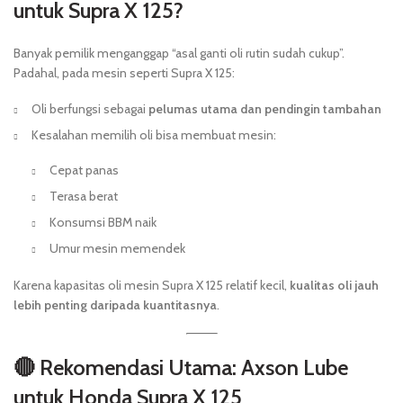
untuk Supra X 125?
Banyak pemilik menganggap “asal ganti oli rutin sudah cukup”.
Padahal, pada mesin seperti Supra X 125:
Oli berfungsi sebagai
pelumas utama dan pendingin tambahan
Kesalahan memilih oli bisa membuat mesin:
Cepat panas
Terasa berat
Konsumsi BBM naik
Umur mesin memendek
Karena kapasitas oli mesin Supra X 125 relatif kecil,
kualitas oli jauh
lebih penting daripada kuantitasnya
.
🔴 Rekomendasi Utama: Axson Lube
untuk Honda Supra X 125