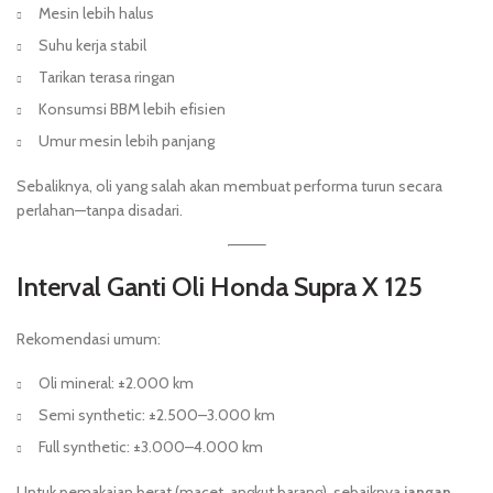
Mesin lebih halus
Suhu kerja stabil
Tarikan terasa ringan
Konsumsi BBM lebih efisien
Umur mesin lebih panjang
Sebaliknya, oli yang salah akan membuat performa turun secara
perlahan—tanpa disadari.
Interval Ganti Oli Honda Supra X 125
Rekomendasi umum:
Oli mineral: ±2.000 km
Semi synthetic: ±2.500–3.000 km
Full synthetic: ±3.000–4.000 km
Untuk pemakaian berat (macet, angkut barang), sebaiknya
jangan