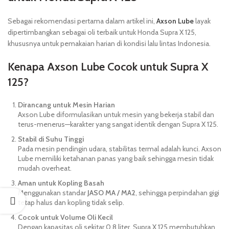
Sebagai rekomendasi pertama dalam artikel ini,
Axson Lube
layak
dipertimbangkan sebagai oli terbaik untuk Honda Supra X 125,
khususnya untuk pemakaian harian di kondisi lalu lintas Indonesia.
Kenapa Axson Lube Cocok untuk Supra X
125?
Dirancang untuk Mesin Harian
Axson Lube diformulasikan untuk mesin yang bekerja stabil dan
terus-menerus—karakter yang sangat identik dengan Supra X 125.
Stabil di Suhu Tinggi
Pada mesin pendingin udara, stabilitas termal adalah kunci. Axson
Lube memiliki ketahanan panas yang baik sehingga mesin tidak
mudah overheat.
Aman untuk Kopling Basah
Menggunakan standar
JASO MA / MA2
, sehingga perpindahan gigi
tetap halus dan kopling tidak selip.
Cocok untuk Volume Oli Kecil
Dengan kapasitas oli sekitar 0,8 liter, Supra X 125 membutuhkan