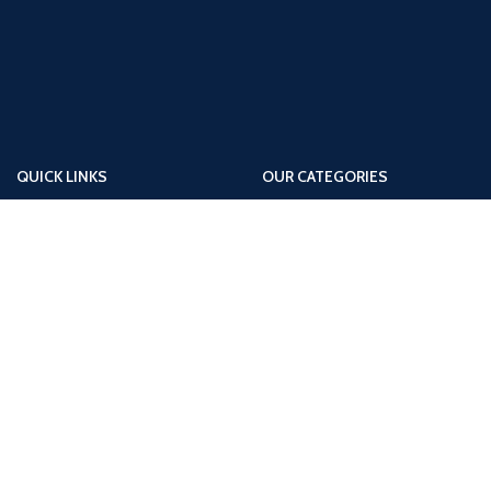
QUICK LINKS
OUR CATEGORIES
Home
Diesel Oil
About Us
Engine Oil
Product
Full Synthetic Oil
Contact Us
Gear Oil
News
Motor Oil
Motorcycle Oil