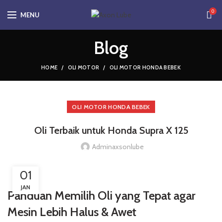
0
MENU
Blog
HOME
OLI MOTOR
OLI MOTOR HONDA BEBEK
OLI MOTOR HONDA BEBEK
Oli Terbaik untuk Honda Supra X 125
Adminaxsonlube
01
JAN
Panduan Memilih Oli yang Tepat agar
Mesin Lebih Halus & Awet