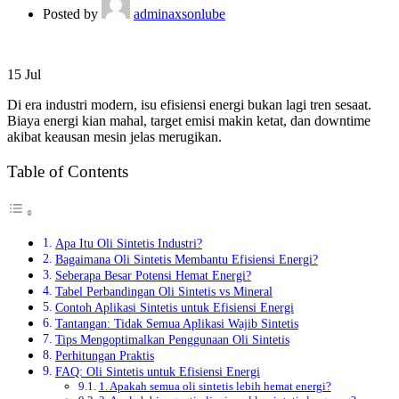
Posted by
adminaxsonlube
15
Jul
Di era industri modern, isu efisiensi energi bukan lagi tren sesaat.
Biaya energi kian mahal, target emisi makin ketat, dan downtime
akibat keausan mesin jelas merugikan.
Table of Contents
Apa Itu Oli Sintetis Industri?
Bagaimana Oli Sintetis Membantu Efisiensi Energi?
Seberapa Besar Potensi Hemat Energi?
Tabel Perbandingan Oli Sintetis vs Mineral
Contoh Aplikasi Sintetis untuk Efisiensi Energi
Tantangan: Tidak Semua Aplikasi Wajib Sintetis
Tips Mengoptimalkan Penggunaan Oli Sintetis
Perhitungan Praktis
FAQ: Oli Sintetis untuk Efisiensi Energi
1. Apakah semua oli sintetis lebih hemat energi?