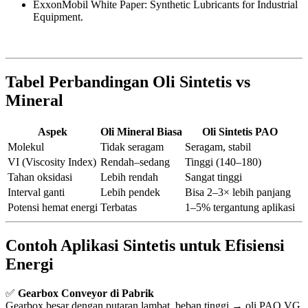
ExxonMobil White Paper: Synthetic Lubricants for Industrial
Equipment.
Tabel Perbandingan Oli Sintetis vs
Mineral
Aspek
Oli Mineral Biasa
Oli Sintetis PAO
Molekul
Tidak seragam
Seragam, stabil
VI (Viscosity Index)
Rendah–sedang
Tinggi (140–180)
Tahan oksidasi
Lebih rendah
Sangat tinggi
Interval ganti
Lebih pendek
Bisa 2–3× lebih panjang
Potensi hemat energi
Terbatas
1–5% tergantung aplikasi
Contoh Aplikasi Sintetis untuk Efisiensi
Energi
✅
Gearbox Conveyor di Pabrik
Gearbox besar dengan putaran lambat, beban tinggi → oli PAO VG