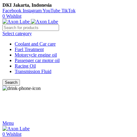
DKI Jakarta, Indonesia
Facebook
Instagram
YouTube
TikTok
0
Wishlist
Select category
Coolant and Car care
Fuel Treatment
Motorcycle engine oil
Passenger car motor oil
Racing Oil
Transmission Fluid
Search
Call Us
021-54350214/215/217
Menu
0
Wishlist