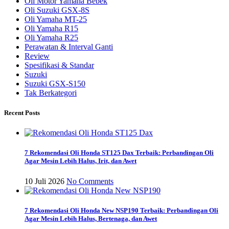
Oli Motor Yamaha Bebek
Oli Suzuki GSX-8S
Oli Yamaha MT-25
Oli Yamaha R15
Oli Yamaha R25
Perawatan & Interval Ganti
Review
Spesifikasi & Standar
Suzuki
Suzuki GSX-S150
Tak Berkategori
Recent Posts
7 Rekomendasi Oli Honda ST125 Dax Terbaik: Perbandingan Oli
Agar Mesin Lebih Halus, Irit, dan Awet
10 Juli 2026
No Comments
7 Rekomendasi Oli Honda New NSP190 Terbaik: Perbandingan Oli
Agar Mesin Lebih Halus, Bertenaga, dan Awet