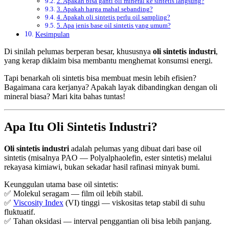
2. Apakah bisa ganti oli mineral ke sintetis langsung?
3. Apakah harga mahal sebanding?
4. Apakah oli sintetis perlu oil sampling?
5. Apa jenis base oil sintetis yang umum?
Kesimpulan
Di sinilah pelumas berperan besar, khususnya
oli sintetis industri
,
yang kerap diklaim bisa membantu menghemat konsumsi energi.
Tapi benarkah oli sintetis bisa membuat mesin lebih efisien?
Bagaimana cara kerjanya? Apakah layak dibandingkan dengan oli
mineral biasa? Mari kita bahas tuntas!
Apa Itu Oli Sintetis Industri?
Oli sintetis industri
adalah pelumas yang dibuat dari base oil
sintetis (misalnya PAO — Polyalphaolefin, ester sintetis) melalui
rekayasa kimiawi, bukan sekadar hasil rafinasi minyak bumi.
Keunggulan utama base oil sintetis:
✅ Molekul seragam — film oil lebih stabil.
✅
Viscosity Index
(VI) tinggi — viskositas tetap stabil di suhu
fluktuatif.
✅ Tahan oksidasi — interval penggantian oli bisa lebih panjang.